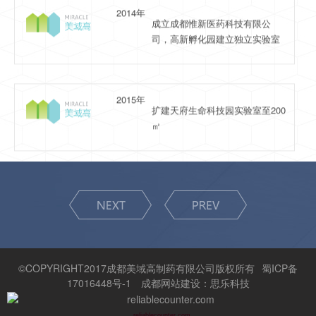
2015年
扩建天府生命科技园实验室至200
㎡
2017年
成立成都惟邦药业有限公司，建
设创新药物实验室2500㎡.
2018年
建立与西华大学的联合实验室，
新扩建实验室至2700㎡
©COPYRIGHT2017成都美域高制药有限公司版权所有
蜀ICP备
2018年
17016448号-1
成都网站建设：思乐科技
收购宜宾市南溪区红光制药有限
公司（通过GMP认证）
reliablecounter.com